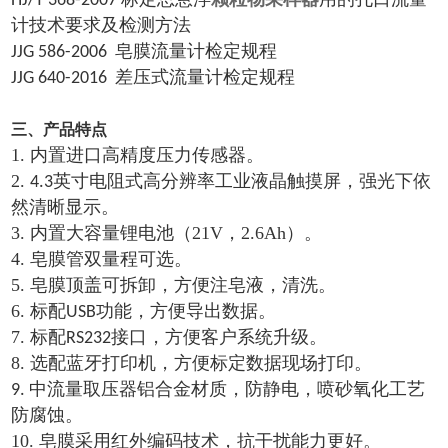
HJ/T 368-2007
计技术要求及检测方法
皂膜流量计检定规程
JJG 586-2006
差压式流量计检定规程
JJG 640-2016
三、产品特点
1. 内置进口高精度压力传感器。
2.
英寸电阻式高分辨率工业液晶触摸屏，强光下依
4.3
然清晰显示。
3. 内置大容量锂电池
（
21V
，
2.6Ah
）。
4. 皂膜管双量程可选。
5. 皂膜顶盖可拆卸，方便注皂液，清洗。
6. 标配
功能，方便导出数据。
USB
7. 标配
接口，方便客户系统升级。
RS232
8. 选配蓝牙打印机，方便标定数据现场打印。
中流量取压器铝合金材质，防静电，喷砂氧化工艺
9.
防腐蚀。
10. 皂膜采用红外编码技术，抗干扰能力更好。