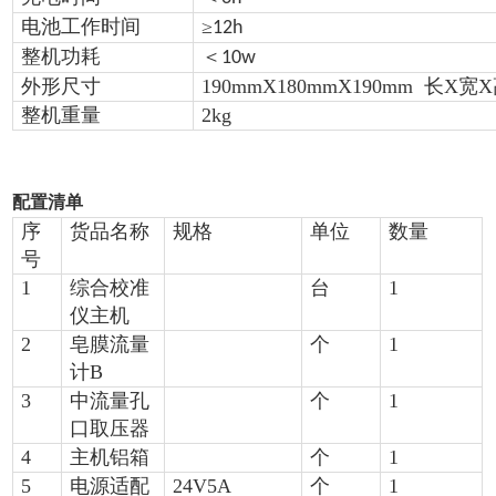
电池工作时间
≥
12h
整机功耗
＜
10w
外形尺寸
190mmX180mmX190mm
长
X
宽
X
整机重量
2kg
配置清单
序
货品名称
规格
单位
数量
号
1
综合校准
台
1
仪主机
2
皂膜流量
个
1
计
B
3
中流量孔
个
1
口取压器
4
主机铝箱
个
1
5
电源适配
24V5A
个
1