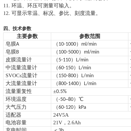
11. 环温、环压可测量可输入。
12. 可显示常温、标况、参比、刻度流量。
四、技术参数
主要参数
参数范围
皂膜
（
）
A
10-1000
ml/min
皂膜
（
）
B
100-5000
ml/min
皮膜流量计
（
）
5-110
L/min
中流量流量计
（
）
60-150
L/min
SVOCs流量计
（
）
150-800
L/min
大流量流量计
（
）
800-1400
L/min
流量重复性
±
0.5%
环境温度
（
）℃
-50~80
大气压力
（
）
60-120
kPa
适配器
24V5A
电池容量
21V
，
2.6Ah
充电时间
＜
3h