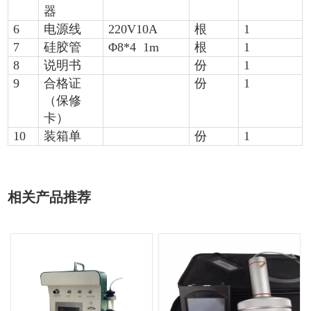
器
6
电源线
220V10A
根
1
7
硅胶管
Φ
8*4 1m
根
1
8
说明书
份
1
9
合格证
份
1
（保修
卡）
10
装箱单
份
1
相关产品推荐