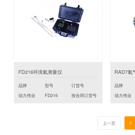
FD216环境氡测量仪
RAD7
品牌
型号
订货号
品牌
动力伟业
FD216
按合同订货号
动力伟业
上一页
1