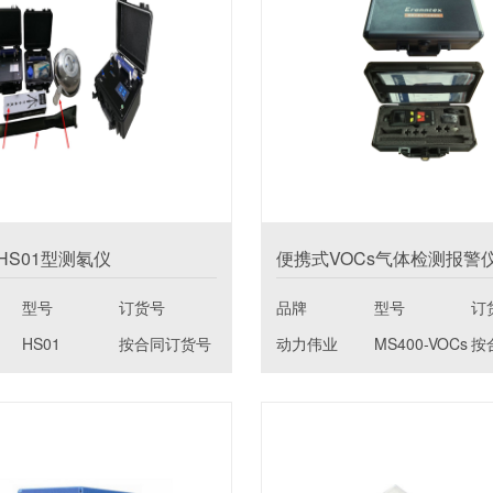
HS01型测氡仪
便携式VOCs气体检测报警
型号
订货号
品牌
型号
订
HS01
按合同订货号
动力伟业
MS400-VOCs
按