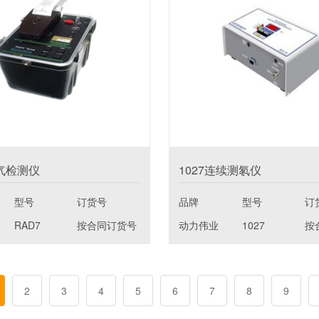
氡气检测仪
1027连续测氡仪
型号
订货号
品牌
型号
订
RAD7
按合同订货号
动力伟业
1027
按
2
3
4
5
6
7
8
9